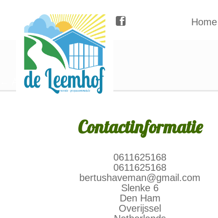
Home
←
Accommodatie
Contactinformatie
0611625168
0611625168
bertushaveman@gmail.com
Slenke 6
Den Ham
Overijssel