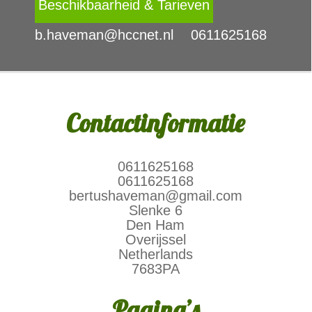
Beschikbaarheid & Tarieven
b.haveman@hccnet.nl
0611625168
Contactinformatie
0611625168
0611625168
bertushaveman@gmail.com
Slenke 6
Den Ham
Overijssel
Netherlands
7683PA
Pagina’s