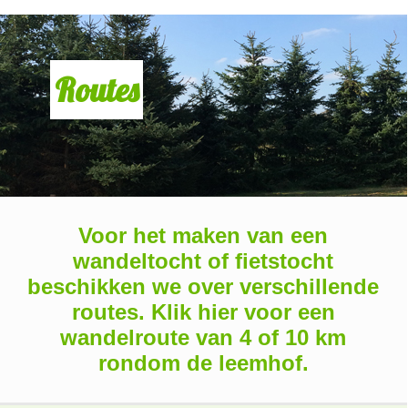
Routes
Voor het maken van een
wandeltocht of fietstocht
beschikken we over verschillende
routes. Klik hier voor een
wandelroute van 4 of 10 km
rondom de leemhof.